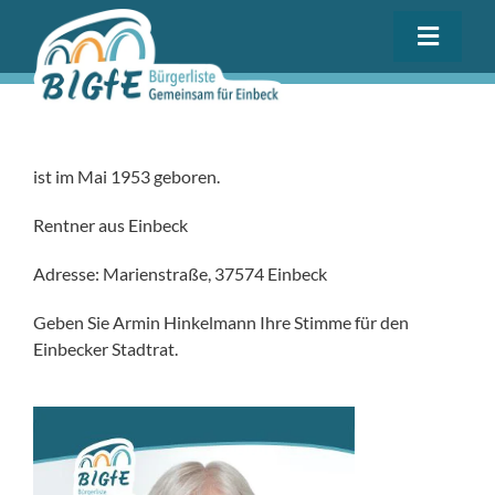
S
k
T
i
o
p
g
t
Kommunalwahl 2026
g
o
l
c
ist im Mai 1953 geboren.
e
o
Programm
n
Rentner aus Einbeck
N
t
a
Adresse: Marienstraße, 37574 Einbeck
e
Stadtrat
v
n
i
Geben Sie Armin Hinkelmann Ihre Stimme für den
t
g
Einbecker Stadtrat.
Kreistag
a
t
i
Neuigkeiten
o