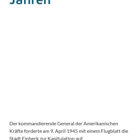
n
Kontakt
Der kommandierende General der Amerikanischen
Kräfte forderte am 9. April 1945 mit einem Flugblatt die
Stadt Einbeck zur Kapitulation auf.